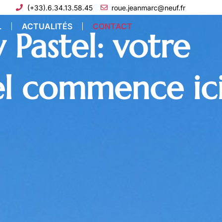
(+33).6.34.13.58.45
roue.jeanmarc@neuf.fr
L
ACTUALITÉS
CONTACT
 Pastel: votre
el commence ic