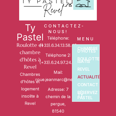
Ty
CONTACTEZ-
NOUS!
Pastel
Téléphone:
MENU
Roulotte et
(+33).6.34.13.58.45
CHAMBRE
D’HÔTES
chambre
Téléphone 2:
ROULOTTE
d'hôtes à
ISATIS
(+33).6.24.97.24.22
Revel
REVEL
Mail:
Chambres
ACTUALITÉS
roue.jeanmarc@neuf.fr
d’hôtes et
CONTACT
logement
Adresse: 7
RÉSERVEZ
TY
insolite à
chemin de la
PASTEL
Revel
pergue,
81540