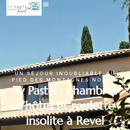
UN SÉJOUR INOUBLIABLE AU
PIED DES MONTAGNES NOIRES
Ty Pastel : chambres
d’hôtes et roulotte
insolite à Revel